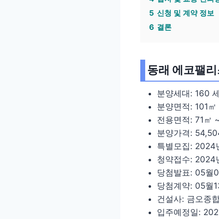
5
신청 및 계약 정보
6
결론
동래 에코팰리
분양세대: 160 
분양면적: 101㎡ ~
전용면적: 71㎡ ~ 
분양가격: 54,504
특별모집: 2024
청약접수: 2024
당첨발표: 05월
당첨계약: 05월1
건설사: 금오종
입주예정일: 202