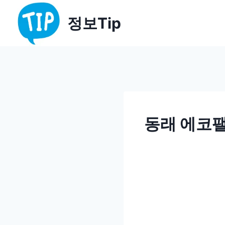
Skip
정보Tip
to
content
동래 에코팰