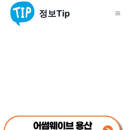
Skip
정보Tip
to
content