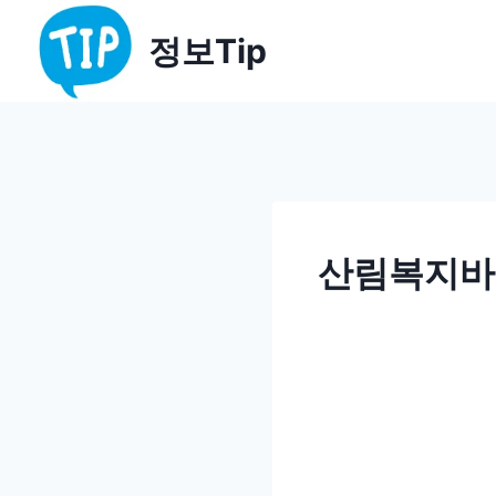
Skip
정보Tip
to
content
산림복지바우