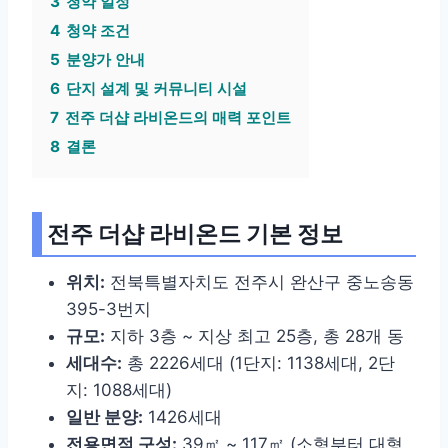
3
청약 일정
4
청약 조건
5
분양가 안내
6
단지 설계 및 커뮤니티 시설
7
전주 더샵 라비온드의 매력 포인트
8
결론
전주 더샵 라비온드 기본 정보
위치:
전북특별자치도 전주시 완산구 중노송동
395-3번지
규모:
지하 3층 ~ 지상 최고 25층, 총 28개 동
세대수:
총 2226세대 (1단지: 1138세대, 2단
지: 1088세대)
일반 분양:
1426세대
전용면적 구성:
39㎡ ~ 117㎡ (소형부터 대형