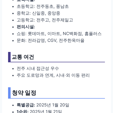
초등학교: 전주동초, 풍남초
중학교: 신일중, 중앙중
고등학교: 전주고, 전주제일고
편의시설:
쇼핑: 롯데마트, 이마트, NC백화점, 홈플러스
문화: 전라감영, CGV, 전주한옥마을
교통 여건
전주 시내 접근성 우수
주요 도로망과 연계, 시내·외 이동 편리
청약 일정
특별공급:
2025년 1월 20일
1순위:
2025년 1월 21일