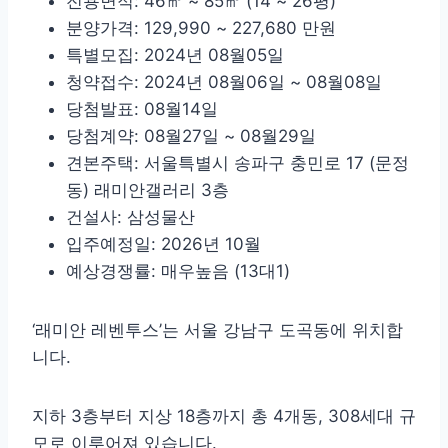
전용면적: 46㎡ ~ 85㎡ (14 ~ 26평)
분양가격: 129,990 ~ 227,680 만원
특별모집: 2024년 08월05일
청약접수: 2024년 08월06일 ~ 08월08일
당첨발표: 08월14일
당첨계약: 08월27일 ~ 08월29일
견본주택: 서울특별시 송파구 충민로 17 (문정
동) 래미안갤러리 3층
건설사: 삼성물산
입주예정일: 2026년 10월
예상경쟁률: 매우높음 (13대1)
‘래미안 레벤투스’는 서울 강남구 도곡동에 위치합
니다.
지하 3층부터 지상 18층까지 총 4개동, 308세대 규
모로 이루어져 있습니다.